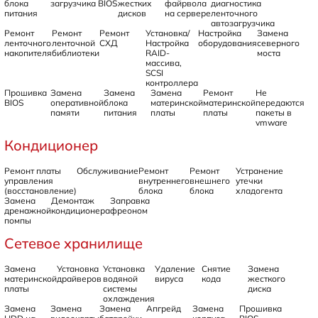
блока
загрузчика BIOS
жестких
файрвола
диагностика
питания
дисков
на сервере
ленточного
автозагрузчика
Ремонт
Ремонт
Ремонт
Установка/
Настройка
Замена
ленточного
ленточной
СХД
Настройка
оборудования
северного
накопителя
библиотеки
RAID-
моста
массива,
SCSI
контроллера
Прошивка
Замена
Замена
Замена
Ремонт
Не
BIOS
оперативной
блока
материнской
материнской
передаются
памяти
питания
платы
платы
пакеты в
vmware
Кондиционер
Ремонт платы
Обслуживание
Ремонт
Ремонт
Устранение
управления
внутреннего
внешнего
утечки
(восстановление)
блока
блока
хладогента
Замена
Демонтаж
Заправка
дренажной
кондиционера
фреоном
помпы
Сетевое хранилище
Замена
Установка
Установка
Удаление
Снятие
Замена
материнской
драйверов
водяной
вируса
кода
жесткого
платы
системы
диска
охлаждения
Замена
Замена
Замена
Апгрейд
Замена
Прошивка