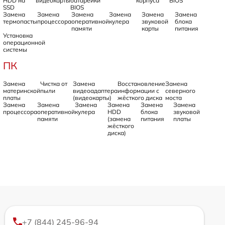
HDD на
видеокарты
батарейки
корпуса
BIOS
SSD
BIOS
Замена
Замена
Замена
Замена
Замена
Замена
термопасты
процессора
оперативной
кулера
звуковой
блока
памяти
карты
питания
Установка
операционной
системы
ПК
Замена
Чистка от
Замена
Восстановление
Замена
материнской
пыли
видеоадаптера
информации с
северного
платы
(видеокарты)
жёсткого диска
моста
Замена
Замена
Замена
Замена
Замена
Замена
процессора
оперативной
кулера
HDD
блока
звуковой
памяти
(замена
питания
платы
жёсткого
диска)
+7 (844) 245-96-94