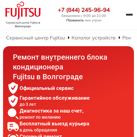
+7 (844) 245-96-94
Ежедневно с 9:00 до 21:00
Позвонить
мне утром
Сервисный центр Fujitsu
в
Волгограде
Сервисный центр Fujitsu
Каталог устройств
Ремон
Ремонт внутреннего блока
кондиционера
Fujitsu в Волгограде
Официальный сервис
Гарантийное обслуживание
до 3 лет
Диагностика за наш счет,
ремонт по желанию
Бесплатный выезд курьера
в день обращения
Срочный ремонт