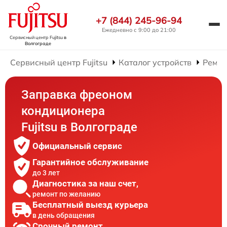
+7 (844) 245-96-94
Ежедневно с 9:00 до 21:00
Сервисный центр Fujitsu
в
Волгограде
Сервисный центр Fujitsu
Каталог устройств
Ремон
Заправка фреоном
кондиционера
Fujitsu в Волгограде
Официальный сервис
Гарантийное обслуживание
до 3 лет
Диагностика за наш счет,
ремонт по желанию
Бесплатный выезд курьера
в день обращения
Срочный ремонт