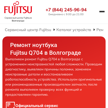
+7 (844) 245-96-94
Ежедневно с 9:00 до 21:00
Сервисный центр Fujitsu
в
Волгограде
Сервисный центр Fujitsu
Каталог устройств
Ремон
Ремонт ноутбука
Fujitsu Q704 в Волгограде
Выполняем ремонт Fujitsu Q704 в Волгограде с
устранением неисправностей любой сложности. Проводим
диагностику, выявляем причины поломки, заменяем
неисправные детали и восстанавливаем
работоспособность устройства. Используем оригинальные
или рекомендованные производителем запчасти, после
ремонта выполняем проверку всех функций и
предоставляем гарантию.
Официальный сервис