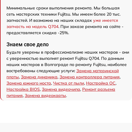
Минимальные сроки выполнения ремонта. Мы большая
сеть мастерских техники Fujitsu. Мы имеем более 20 тыс.
запчастей. И возможно на наших складах
уже имеется
запчасть на модель Q704
. При заказе ремонта на сайте -
предоставляется скидка -25%.
Знаем свое дело
Будьте уверены в профессионализме наших мастеров - они
с уверенностью выполнят ремонт Fujitsu Q704. По данным
наших мастеров в Волгограде по ремонту Fujitsu, наиболее
востребованы следующие услуги:
Замена материнской
платы
,
Замена динамика
,
Замена контроллера питания
,
Замена южного моста
,
Чистка от пыли
,
Настройка ОС
,
Настройка BIOS
,
Замена видеочипа
,
Ремонт разъема
питания
,
Замена видеокарты
.