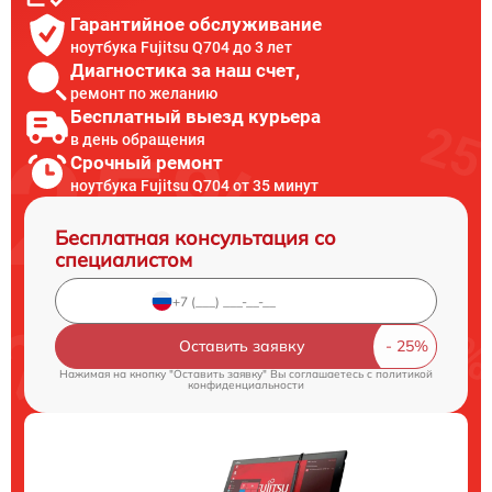
Гарантийное обслуживание
ноутбука Fujitsu Q704 до 3 лет
Диагностика за наш счет,
ремонт по желанию
Бесплатный выезд курьера
в день обращения
Срочный ремонт
ноутбука Fujitsu Q704 от 35 минут
Бесплатная консультация со
специалистом
Оставить заявку
Нажимая на кнопку "Оставить заявку" Вы соглашаетесь c
политикой
конфиденциальности