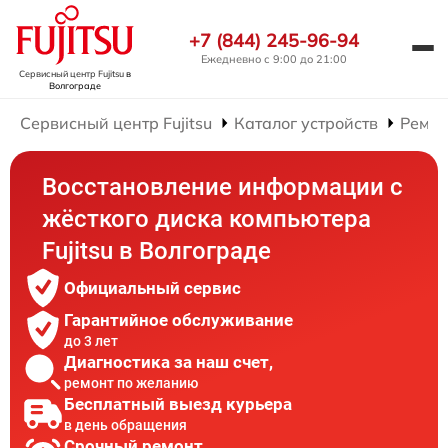
+7 (844) 245-96-94
Ежедневно с 9:00 до 21:00
Сервисный центр Fujitsu
в
Волгограде
Сервисный центр Fujitsu
Каталог устройств
Ремон
Восстановление информации с
жёсткого диска компьютера
Fujitsu в Волгограде
Официальный сервис
Гарантийное обслуживание
до 3 лет
Диагностика за наш счет,
ремонт по желанию
Бесплатный выезд курьера
в день обращения
Срочный ремонт