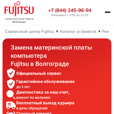
+7 (844) 245-96-94
Ежедневно с 9:00 до 21:00
Сервисный центр Fujitsu
в
Волгограде
Сервисный центр Fujitsu
Каталог устройств
Ремон
Замена материнской платы
компьютера
Fujitsu в Волгограде
Официальный сервис
Гарантийное обслуживание
до 3 лет
Диагностика за наш счет,
ремонт по желанию
Бесплатный выезд курьера
в день обращения
Срочный ремонт