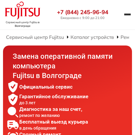
+7 (844) 245-96-94
Ежедневно с 9:00 до 21:00
Сервисный центр Fujitsu
в
Волгограде
Сервисный центр Fujitsu
Каталог устройств
Ремон
Замена оперативной памяти
компьютера
Fujitsu в Волгограде
Официальный сервис
Гарантийное обслуживание
до 3 лет
Диагностика за наш счет,
ремонт по желанию
Бесплатный выезд курьера
в день обращения
Срочный ремонт