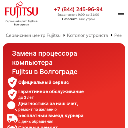
+7 (844) 245-96-94
Ежедневно с 9:00 до 21:00
Позвонить
мне утром
Сервисный центр Fujitsu
в
Волгограде
Сервисный центр Fujitsu
Каталог устройств
Ремон
Замена процессора
компьютера
Fujitsu в Волгограде
Официальный сервис
Гарантийное обслуживание
до 3 лет
Диагностика за наш счет,
ремонт по желанию
Бесплатный выезд курьера
в день обращения
Срочный ремонт