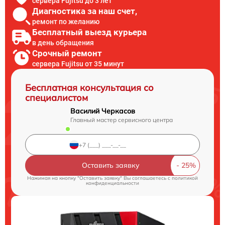
сервера Fujitsu до 3 лет
Диагностика за наш счет,
ремонт по желанию
Бесплатный выезд курьера
в день обращения
Срочный ремонт
сервера Fujitsu от 35 минут
Бесплатная консультация со
специалистом
Василий Черкасов
Главный мастер сервисного центра
Оставить заявку
Нажимая на кнопку "Оставить заявку" Вы соглашаетесь c
политикой
конфиденциальности