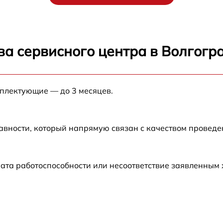
от 90 мин
от 70 мин
ва сервисного центра в Волгогр
от 90 мин
мплектующие — до 3 месяцев.
от 100 мин
от 80 мин
авности, который напрямую связан с качеством провед
от 70 мин
ата работоспособности или несоответствие заявленным
от 60 мин
от 90 мин