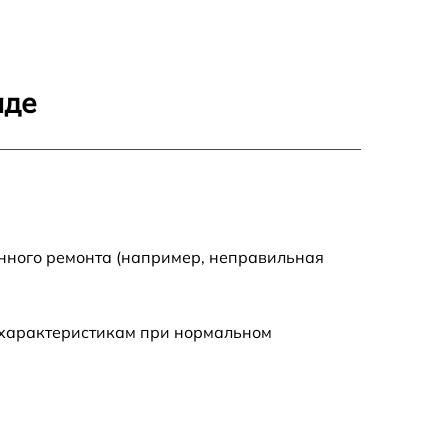
1440 р
1440 р
аде
1920 р
4500 р
4000 р
енного ремонта (например, неправильная
3200 р
 характеристикам при нормальном
1440 р
1000 р