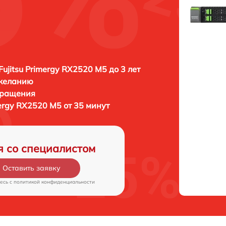
Fujitsu Primergy RX2520 M5 до 3 лет
 желанию
бращения
mergy RX2520 M5 от 35 минут
я со специалистом
Оставить заявку
есь c
политикой конфиденциальности