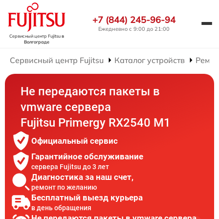
+7 (844) 245-96-94
Ежедневно с 9:00 до 21:00
Сервисный центр Fujitsu
в
Волгограде
Сервисный центр Fujitsu
Каталог устройств
Ремон
Не передаются пакеты в
vmware сервера
Fujitsu Primergy RX2540 M1
Официальный сервис
Гарантийное обслуживание
сервера Fujitsu до 3 лет
Диагностика за наш счет,
ремонт по желанию
Бесплатный выезд курьера
в день обращения
Не передаются пакеты в vmware сервера