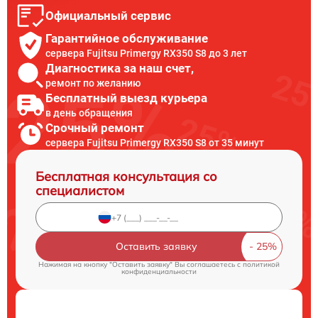
Официальный сервис
Гарантийное обслуживание
сервера Fujitsu Primergy RX350 S8 до 3 лет
Диагностика за наш счет,
ремонт по желанию
Бесплатный выезд курьера
в день обращения
Срочный ремонт
сервера Fujitsu Primergy RX350 S8 от 35 минут
Бесплатная консультация со
специалистом
Оставить заявку
Нажимая на кнопку "Оставить заявку" Вы соглашаетесь c
политикой
конфиденциальности