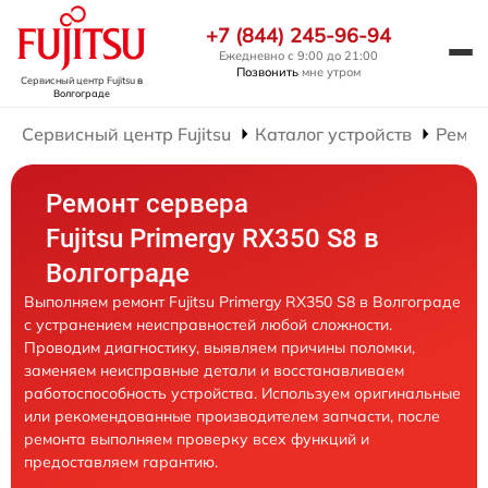
+7 (844) 245-96-94
Ежедневно с 9:00 до 21:00
Позвонить
мне утром
Сервисный центр Fujitsu
в
Волгограде
Сервисный центр Fujitsu
Каталог устройств
Ремон
Ремонт сервера
Fujitsu Primergy RX350 S8 в
Волгограде
Выполняем ремонт Fujitsu Primergy RX350 S8 в Волгограде
с устранением неисправностей любой сложности.
Проводим диагностику, выявляем причины поломки,
заменяем неисправные детали и восстанавливаем
работоспособность устройства. Используем оригинальные
или рекомендованные производителем запчасти, после
ремонта выполняем проверку всех функций и
предоставляем гарантию.