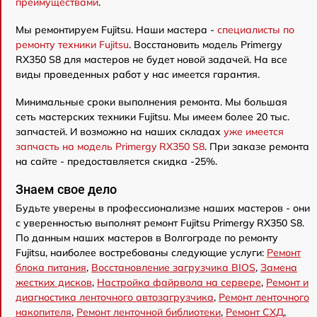
преимуществами
.
Мы ремонтируем Fujitsu. Наши мастера -
специалисты по
ремонту техники Fujitsu
. Восстановить модель Primergy
RX350 S8 для мастеров не будет новой задачей. На все
виды проведенных работ у нас имеется гарантия.
Минимальные сроки выполнения ремонта. Мы большая
сеть мастерских техники Fujitsu. Мы имеем более 20 тыс.
запчастей. И возможно на наших складах
уже имеется
запчасть на модель Primergy RX350 S8
. При заказе ремонта
на сайте - предоставляется скидка -25%.
Знаем свое дело
Будьте уверены в профессионализме наших мастеров - они
с уверенностью выполнят ремонт Fujitsu Primergy RX350 S8.
По данным наших мастеров в Волгограде по ремонту
Fujitsu, наиболее востребованы следующие услуги:
Ремонт
блока питания
,
Восстановление загрузчика BIOS
,
Замена
жестких дисков
,
Настройка файрвола на сервере
,
Ремонт и
диагностика ленточного автозагрузчика
,
Ремонт ленточного
накопителя
,
Ремонт ленточной библиотеки
,
Ремонт СХД
,