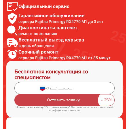
Официальный сервис
Гарантийное обслуживание
сервера Fujitsu Primergy RX4770 M1 до 3 лет
Диагностика за наш счет,
ремонт по желанию
Бесплатный выезд курьера
в день обращения
Срочный ремонт
сервера Fujitsu Primergy RX4770 M1 от 35 минут
Бесплатная консультация со
специалистом
Оставить заявку
Нажимая на кнопку "Оставить заявку" Вы соглашаетесь c
политикой
конфиденциальности