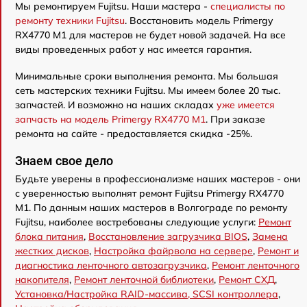
Мы ремонтируем Fujitsu. Наши мастера -
специалисты по
ремонту техники Fujitsu
. Восстановить модель Primergy
RX4770 M1 для мастеров не будет новой задачей. На все
виды проведенных работ у нас имеется гарантия.
Минимальные сроки выполнения ремонта. Мы большая
сеть мастерских техники Fujitsu. Мы имеем более 20 тыс.
запчастей. И возможно на наших складах
уже имеется
запчасть на модель Primergy RX4770 M1
. При заказе
ремонта на сайте - предоставляется скидка -25%.
Знаем свое дело
Будьте уверены в профессионализме наших мастеров - они
с уверенностью выполнят ремонт Fujitsu Primergy RX4770
M1. По данным наших мастеров в Волгограде по ремонту
Fujitsu, наиболее востребованы следующие услуги:
Ремонт
блока питания
,
Восстановление загрузчика BIOS
,
Замена
жестких дисков
,
Настройка файрвола на сервере
,
Ремонт и
диагностика ленточного автозагрузчика
,
Ремонт ленточного
накопителя
,
Ремонт ленточной библиотеки
,
Ремонт СХД
,
Установка/Настройка RAID-массива, SCSI контроллера
,