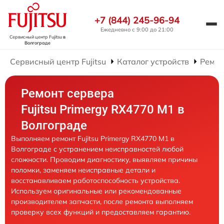
+7 (844) 245-96-94
Ежедневно с 9:00 до 21:00
Сервисный центр Fujitsu
в
Волгограде
Сервисный центр Fujitsu
Каталог устройств
Ремон
Ремонт сервера
Fujitsu Primergy RX4770 M1 в
Волгограде
Выполняем ремонт Fujitsu Primergy RX4770 M1 в
Волгограде с устранением неисправностей любой
сложности. Проводим диагностику, выявляем причины
поломки, заменяем неисправные детали и
восстанавливаем работоспособность устройства.
Используем оригинальные или рекомендованные
производителем запчасти, после ремонта выполняем
проверку всех функций и предоставляем гарантию.