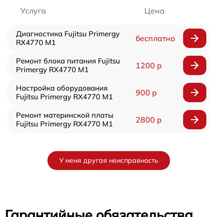
Услуга
Цена
Диагностика Fujitsu Primergy
бесплатно
RX4770 M1
Ремонт блока питания Fujitsu
1200 р
Primergy RX4770 M1
Настройка оборудования
900 р
Fujitsu Primergy RX4770 M1
Ремонт материнской платы
2800 р
Fujitsu Primergy RX4770 M1
У меня другая неисправность
Гарантийные обязательства