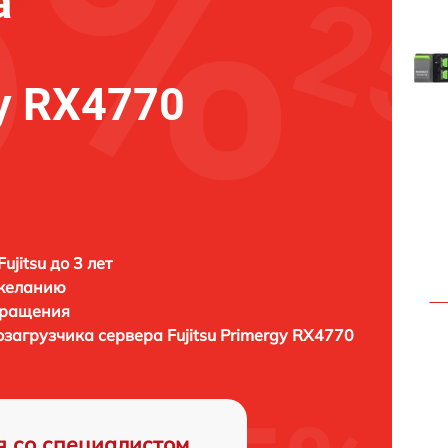
а
gy RX4770
ujitsu до 3 лет
 желанию
бращения
тозагрузчика сервера
Fujitsu Primergy RX4770
я со специалистом