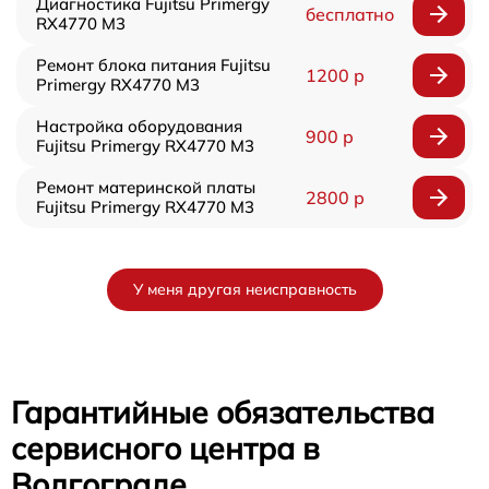
Диагностика Fujitsu Primergy
бесплатно
RX4770 M3
Ремонт блока питания Fujitsu
1200 р
Primergy RX4770 M3
Настройка оборудования
900 р
Fujitsu Primergy RX4770 M3
Ремонт материнской платы
2800 р
Fujitsu Primergy RX4770 M3
У меня другая неисправность
Гарантийные обязательства
сервисного центра в
Волгограде