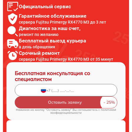
Официальный сервис
Гарантийное обслуживание
сервера Fujitsu Primergy RX4770 M3 до 3 лет
Диагностика за наш счет,
ремонт по желанию
Бесплатный выезд курьера
в день обращения
Срочный ремонт
сервера Fujitsu Primergy RX4770 M3 от 35 минут
Бесплатная консультация со
специалистом
Оставить заявку
Нажимая на кнопку "Оставить заявку" Вы соглашаетесь c
политикой
конфиденциальности