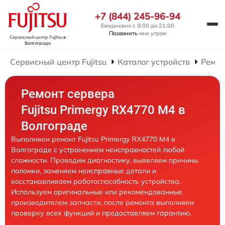
+7 (844) 245-96-94
Ежедневно с 9:00 до 21:00
Позвонить
мне утром
Сервисный центр Fujitsu
в
Волгограде
Сервисный центр Fujitsu
Каталог устройств
Ремон
Ремонт сервера
Fujitsu Primergy RX4770 M4 в
Волгограде
Выполняем ремонт Fujitsu Primergy RX4770 M4 в
Волгограде с устранением неисправностей любой
сложности. Проводим диагностику, выявляем причины
поломки, заменяем неисправные детали и
восстанавливаем работоспособность устройства.
Используем оригинальные или рекомендованные
производителем запчасти, после ремонта выполняем
проверку всех функций и предоставляем гарантию.