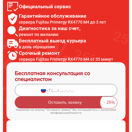
Официальный сервис
Гарантийное обслуживание
сервера Fujitsu Primergy RX4770 M4 до 3 лет
Диагностика за наш счет,
ремонт по желанию
Бесплатный выезд курьера
в день обращения
Срочный ремонт
сервера Fujitsu Primergy RX4770 M4 от 35 минут
Бесплатная консультация со
специалистом
Оставить заявку
Нажимая на кнопку "Оставить заявку" Вы соглашаетесь c
политикой
конфиденциальности