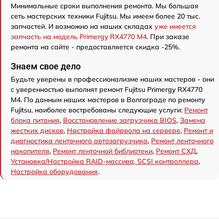
Минимальные сроки выполнения ремонта. Мы большая
сеть мастерских техники Fujitsu. Мы имеем более 20 тыс.
запчастей. И возможно на наших складах
уже имеется
запчасть на модель Primergy RX4770 M4
. При заказе
ремонта на сайте - предоставляется скидка -25%.
Знаем свое дело
Будьте уверены в профессионализме наших мастеров - они
с уверенностью выполнят ремонт Fujitsu Primergy RX4770
M4. По данным наших мастеров в Волгограде по ремонту
Fujitsu, наиболее востребованы следующие услуги:
Ремонт
блока питания
,
Восстановление загрузчика BIOS
,
Замена
жестких дисков
,
Настройка файрвола на сервере
,
Ремонт и
диагностика ленточного автозагрузчика
,
Ремонт ленточного
накопителя
,
Ремонт ленточной библиотеки
,
Ремонт СХД
,
Установка/Настройка RAID-массива, SCSI контроллера
,
Настройка оборудования
.