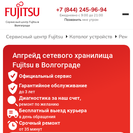
+7 (844) 245-96-94
Ежедневно с 9:00 до 21:00
Позвонить
мне утром
Сервисный центр Fujitsu
в
Волгограде
Сервисный центр Fujitsu
Каталог устройств
Ремон
Апгрейд сетевого хранилища
Fujitsu в Волгограде
Официальный сервис
Гарантийное обслуживание
до 3 лет
Диагностика за наш счет,
ремонт по желанию
Бесплатный выезд курьера
в день обращения
Срочный ремонт
от 35 минут